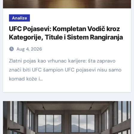
Analize
UFC Pojasevi: Kompletan Vodič kroz
Kategorije, Titule i Sistem Rangiranja
Aug 4, 2026
Zlatni pojas kao vrhunac karijere: šta zapravo
znači biti UFC šampion UFC pojasevi nisu samo
komad kože i…