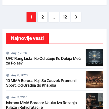
Posts
1
2
…
12
pagination
Najnovije vesti
Aug 7, 2026
UFC Rang Lista: Ko Odlučuje Ko Dobija Meč
za Pojas?
Aug 6, 2026
10 MMA Boraca Koji Su Zauvek Promenili
Sport: Od Gradija do Khabiba
Aug 5, 2026
Ishrana MMA Boraca: Nauka Iza Rezanja
Kilaže i Rehidratacije