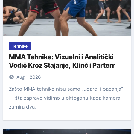
Tehnike
MMA Tehnike: Vizuelni i Analitički
Vodič Kroz Stajanje, Klinč i Parterr
Aug 1, 2026
Zašto MMA tehnike nisu samo „udarci i bacanja”
— šta zapravo vidimo u oktogonu Kada kamera
zumira dva…