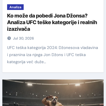
Analiza
Ko može da pobedi Jona Džonsa?
Analiza UFC teške kategorije i realnih
izazivača
Jul 30, 2026
UFC teška kategorija 2024: Džonesova vladavina
i praznina iza njega Jon Džons i UFC teška
kategorija već duže…