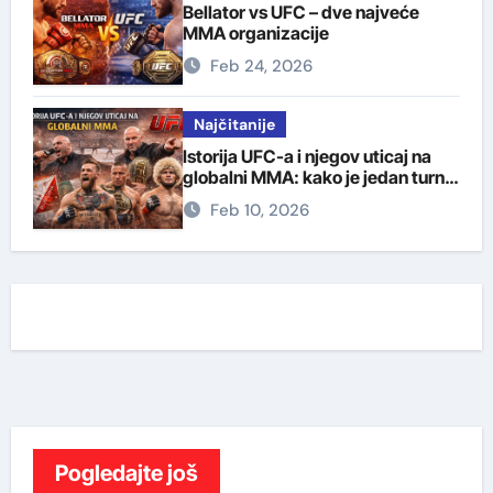
Bellator vs UFC – dve najveće
MMA organizacije
Feb 24, 2026
Najčitanije
Istorija UFC-a i njegov uticaj na
globalni MMA: kako je jedan turnir
promenio borilački svet
Feb 10, 2026
Pogledajte još