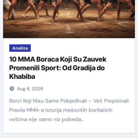
Analiza
10 MMA Boraca Koji Su Zauvek
Promenili Sport: Od Gradija do
Khabiba
Aug 6, 2026
Borci Koji Nisu Samo Pobjeđivali – Već Prepisivali
Pravila MMA-a Istorija mešovitih borilačkih
veština nije samo niz pobeda…