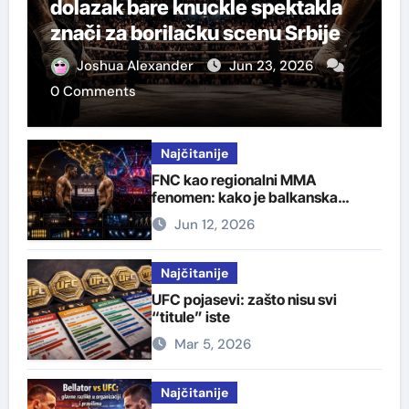
dolazak bare knuckle spektakla
znači za borilačku scenu Srbije
Joshua Alexander
Jun 23, 2026
0 Comments
Najčitanije
FNC kao regionalni MMA
fenomen: kako je balkanska
organizacija izgradila svoju
Jun 12, 2026
publiku
Najčitanije
UFC pojasevi: zašto nisu svi
“titule” iste
Mar 5, 2026
Najčitanije