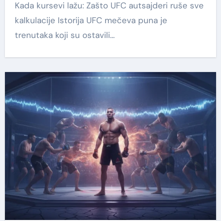
Kada kursevi lažu: Zašto UFC autsajderi ruše sve
kalkulacije Istorija UFC mečeva puna je
trenutaka koji su ostavili…