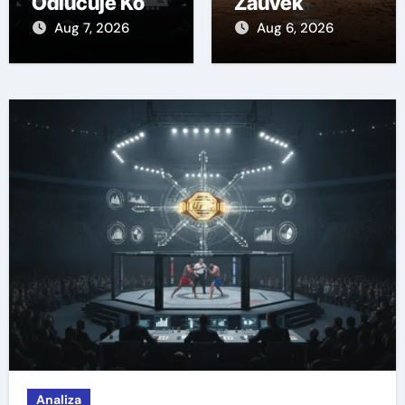
Odlučuje Ko
Zauvek
Dobija Meč za
Promenili
Aug 7, 2026
Aug 6, 2026
Pojas?
Sport: Od
Gradija do
Khabiba
Analiza