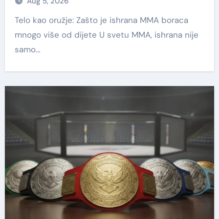
Aug 5, 2026
Telo kao oružje: Zašto je ishrana MMA boraca
mnogo više od dijete U svetu MMA, ishrana nije
samo…