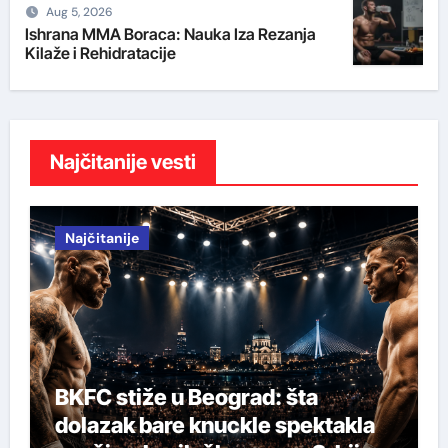
Aug 5, 2026
Ishrana MMA Boraca: Nauka Iza Rezanja
Kilaže i Rehidratacije
Najčitanije vesti
Najčitanije
BKFC stiže u Beograd: šta
dolazak bare knuckle spektakla