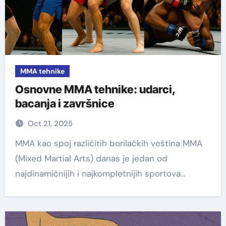
MMA tehnike
Osnovne MMA tehnike: udarci,
bacanja i završnice
Oct 21, 2025
MMA kao spoj različitih borilačkih veština MMA
(Mixed Martial Arts) danas je jedan od
najdinamičnijih i najkompletnijih sportova…