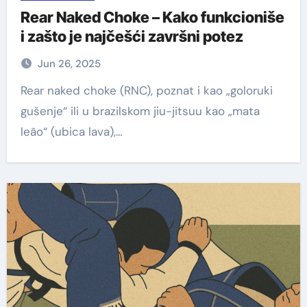
Rear Naked Choke – Kako funkcioniše
i zašto je najčešći završni potez
Jun 26, 2025
Rear naked choke (RNC), poznat i kao „goloruki
gušenje“ ili u brazilskom jiu-jitsuu kao „mata
leão“ (ubica lava),…