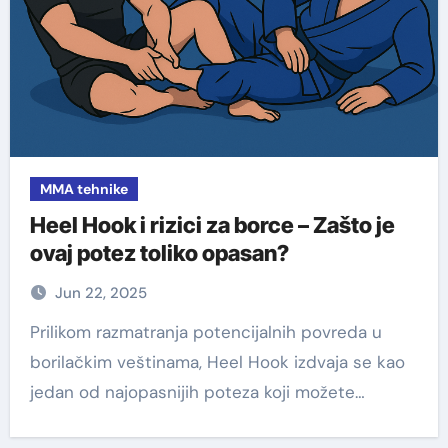
MMA tehnike
Heel Hook i rizici za borce – Zašto je
ovaj potez toliko opasan?
Jun 22, 2025
Prilikom razmatranja potencijalnih povreda u
borilačkim veštinama, Heel Hook izdvaja se kao
jedan od najopasnijih poteza koji možete…