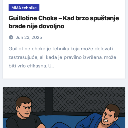
MMA tehnike
Guillotine Choke – Kad brzo spuštanje
brade nije dovoljno
Jun 23, 2025
Guillotine choke je tehnika koja može delovati
zastrašujuće, ali kada je pravilno izvršena, može
biti vrlo efikasna. U…