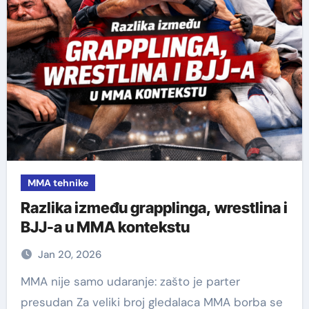
MMA tehnike
Razlika između grapplinga, wrestlina i
BJJ-a u MMA kontekstu
Jan 20, 2026
MMA nije samo udaranje: zašto je parter
presudan Za veliki broj gledalaca MMA borba se