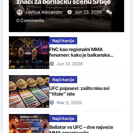
znači za borilačku scenu Srbije
Joshua Alexander
Jun 23, 2026
0 Comments
Najčitanije
FNC kao regionalni MMA
fenomen: kako je balkanska
organizacija izgradila svoju
Jun 12, 2026
publiku
Najčitanije
UFC pojasevi: zašto nisu svi
“titule” iste
Mar 5, 2026
Najčitanije
Bellator vs UFC – dve najveće
MMA organizacije