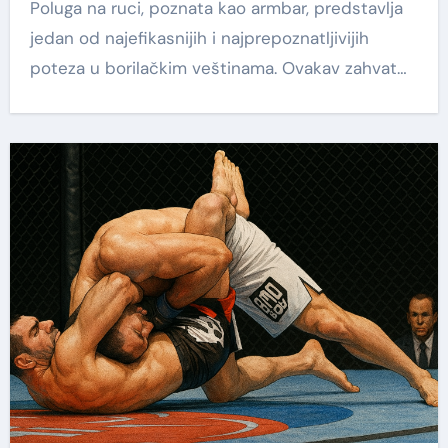
Poluga na ruci, poznata kao armbar, predstavlja
jedan od najefikasnijih i najprepoznatljivijih
poteza u borilačkim veštinama. Ovakav zahvat…