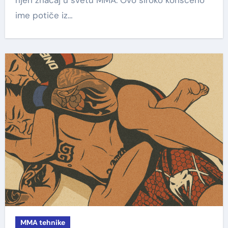
njen značaj u svetu MMA. Ovo široko korišćeno
ime potiče iz…
MMA tehnike