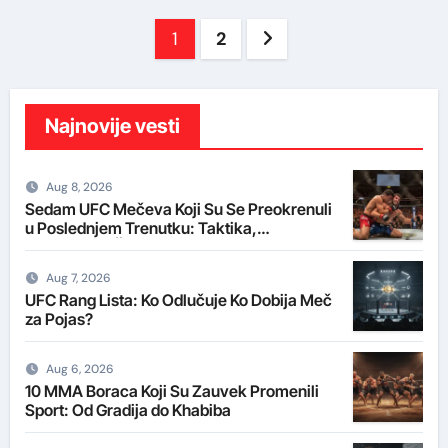
Posts
1
2
pagination
Najnovije vesti
Aug 8, 2026
Sedam UFC Mečeva Koji Su Se Preokrenuli
u Poslednjem Trenutku: Taktika,
Psihologija i Šok
Aug 7, 2026
UFC Rang Lista: Ko Odlučuje Ko Dobija Meč
za Pojas?
Aug 6, 2026
10 MMA Boraca Koji Su Zauvek Promenili
Sport: Od Gradija do Khabiba