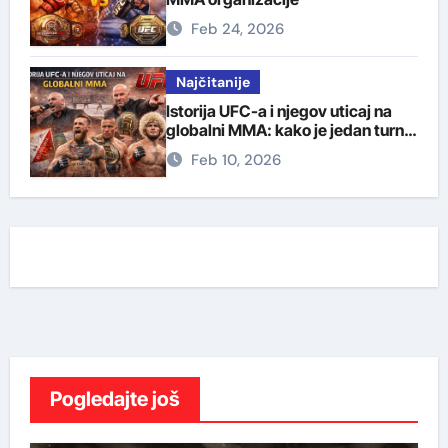
Feb 24, 2026
Najčitanije
Istorija UFC-a i njegov uticaj na
globalni MMA: kako je jedan turnir
promenio borilački svet
Feb 10, 2026
Pogledajte još