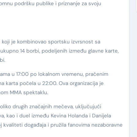
gromnu podršku publike i priznanje za svoju
j koji je kombinovao sportsku izvrsnost sa
ukupno 14 borbi, podeljenih između glavne karte,
bi.
bama u 17:00 po lokalnom vremenu, praćenim
a karta počela u 22:00. Ova organizacija je
vnom MMA spektaklu.
oliko drugih značajnih mečeva, uključujući
a, kao i duel između Kevina Holanda i Danijela
j kvaliteti događaja i pružila fanovima nezaboravne