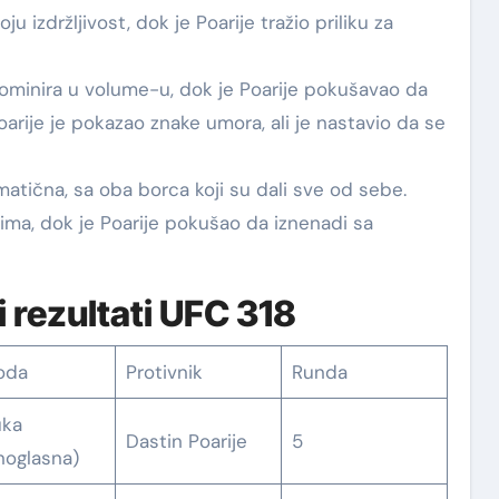
u izdržljivost, dok je Poarije tražio priliku za
dominira u volume-u, dok je Poarije pokušavao da
oarije je pokazao znake umora, ali je nastavio da se
matična, sa oba borca koji su dali sve od sebe.
ima, dok je Poarije pokušao da iznenadi sa
 rezultati UFC 318
oda
Protivnik
Runda
uka
Dastin Poarije
5
noglasna)