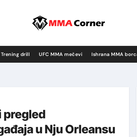
Trening drill
UFC MMA mečevi
Ishrana MMA borc
 pregled
ađaja u Nju Orleansu