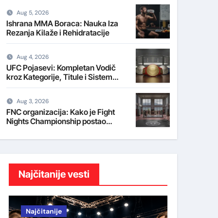
Aug 5, 2026
Ishrana MMA Boraca: Nauka Iza
Rezanja Kilaže i Rehidratacije
Aug 4, 2026
UFC Pojasevi: Kompletan Vodič
kroz Kategorije, Titule i Sistem
Rangiranja
Aug 3, 2026
FNC organizacija: Kako je Fight
Nights Championship postao
fabrika UFC talenata na Balkanu
Najčitanije vesti
Najčitanije