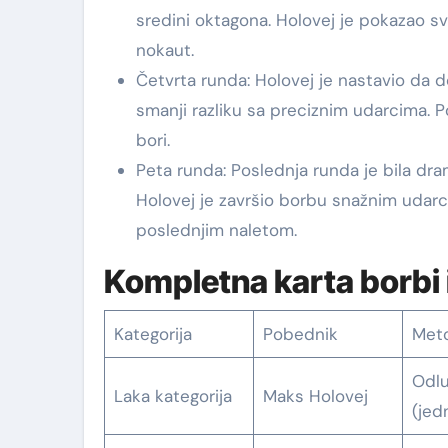
sredini oktagona. Holovej je pokazao svoj
nokaut.
Četvrta runda: Holovej je nastavio da 
smanji razliku sa preciznim udarcima. P
bori.
Peta runda: Poslednja runda je bila dra
Holovej je završio borbu snažnim udarc
poslednjim naletom.
Kompletna karta borbi i
Kategorija
Pobednik
Met
Odl
Laka kategorija
Maks Holovej
(jed