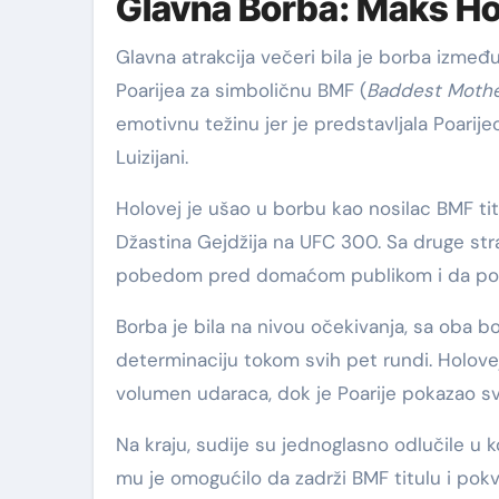
Glavna Borba: Maks Hol
Glavna atrakcija večeri bila je borba izme
Poarijea za simboličnu BMF (
Baddest Mothe
emotivnu težinu jer je predstavljala Poarij
Luizijani.
Holovej je ušao u borbu kao nosilac BMF ti
Džastina Gejdžija na UFC 300. Sa druge stran
pobedom pred domaćom publikom i da pos
Borba je bila na nivou očekivanja, sa oba bo
determinaciju tokom svih pet rundi. Holovej
volumen udaraca, dok je Poarije pokazao svo
Na kraju, sudije su jednoglasno odlučile u 
mu je omogućilo da zadrži BMF titulu i pok