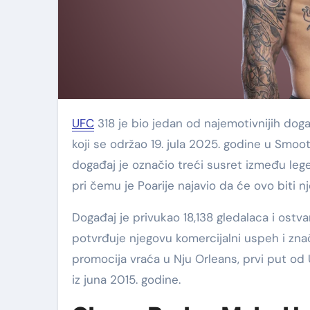
UFC
318 je bio jedan od najemotivnijih doga
koji se održao 19. jula 2025. godine u Smoot
događaj je označio treći susret između leg
pri čemu je Poarije najavio da će ovo biti n
Događaj je privukao 18,138 gledalaca i ostv
potvrđuje njegovu komercijalni uspeh i zna
promocija vraća u Nju Orleans, prvi put od
iz juna 2015. godine.