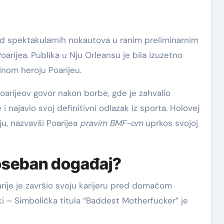
od spektakularnih nokautova u ranim preliminarnim
rijea. Publika u Nju Orleansu je bila izuzetno
nom heroju Poarijeu.
arijeov govor nakon borbe, gde je zahvalio
 najavio svoj definitivni odlazak iz sporta. Holovej
u, nazvavši Poarijea
pravim BMF-om
uprkos svojoj
poseban događaj?
rije je završio svoju karijeru pred domaćom
cki – Simbolička titula “Baddest Motherfucker” je