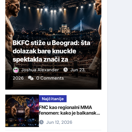
BKFC stiže u Beograd: šta
dolazak bare knuckle
spektakla znači za
borilačku scenu Srbije
Joshua Alexander
Jun 23,
2026
0 Comments
Najčitanije
FNC kao regionalni MMA
fenomen: kako je balkanska
organizacija izgradila svoju
Jun 12, 2026
publiku