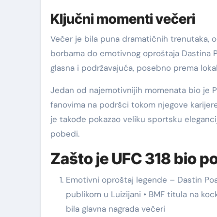
Ključni momenti večeri
Večer je bila puna dramatičnih trenutaka, 
borbama do emotivnog oproštaja Dastina Poa
glasna i podržavajuća, posebno prema lokal
Jedan od najemotivnijih momenata bio je Po
fanovima na podršci tokom njegove karijere i
je takođe pokazao veliku sportsku elegancij
pobedi.
Zašto je UFC 318 bio 
Emotivni oproštaj legende – Dastin Poa
publikom u Luizijani • BMF titula na ko
bila glavna nagrada večeri