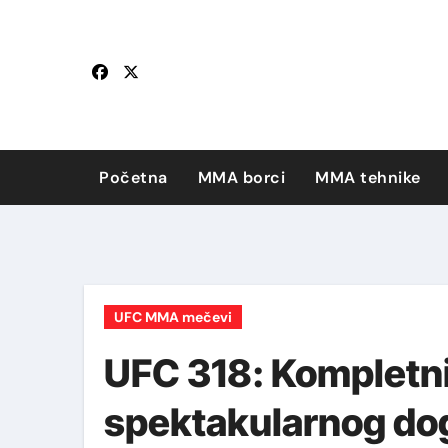
Skip
to
content
Početna
MMA borci
MMA tehnike
UFC MMA mečevi
UFC 318: Kompletni
spektakularnog dog