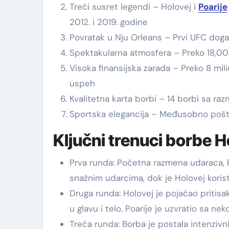
Treći susret legendi – Holovej i
Poarije
2012. i 2019. godine
Povratak u Nju Orleans – Prvi UFC dog
Spektakularna atmosfera – Preko 18,00
Visoka finansijska zarada – Preko 8 mi
uspeh
Kvalitetna karta borbi – 14 borbi sa ra
Sportska elegancija – Međusobno pošto
Ključni trenuci borbe Ho
Prva runda: Početna razmena udaraca, P
snažnim udarcima, dok je Holovej koristi
Druga runda: Holovej je pojačao pritisa
u glavu i telo. Poarije je uzvratio sa neko
Treća runda: Borba je postala intenzivni