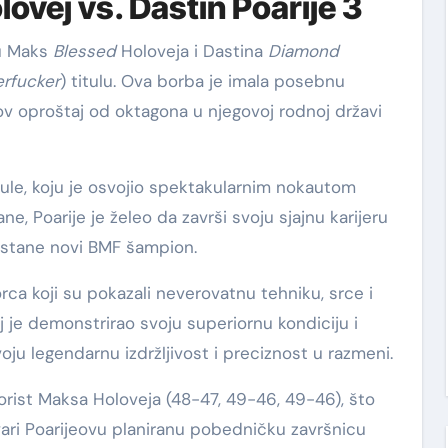
ovej vs. Dastin Poarije 3
đu Maks
Blessed
Holoveja i Dastina
Diamond
rfucker
) titulu. Ova borba je imala posebnu
eov oproštaj od oktagona u njegovoj rodnoj državi
tule, koju je osvojio spektakularnim nokautom
e, Poarije je želeo da završi svoju sjajnu karijeru
tane novi BMF šampion.
rca koji su pokazali neverovatnu tehniku, srce i
 je demonstrirao svoju superiornu kondiciju i
ju legendarnu izdržljivost i preciznost u razmeni.
korist Maksa Holoveja (48-47, 49-46, 49-46), što
vari Poarijeovu planiranu pobedničku završnicu