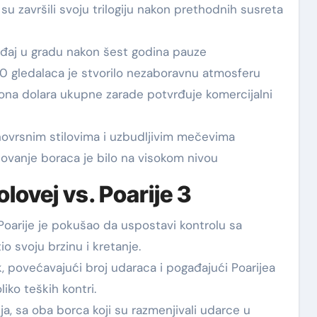
su završili svoju trilogiju nakon prethodnih susreta
ađaj u gradu nakon šest godina pauze
0 gledalaca je stvorilo nezaboravnu atmosferu
liona dolara ukupne zarade potvrđuje komercijalni
znovrsnim stilovima i uzbudljivim mečevima
vanje boraca je bilo na visokom nivou
lovej vs. Poarije 3
oarije je pokušao da uspostavi kontrolu sa
o svoju brzinu i kretanje.
k, povećavajući broj udaraca i pogađajući Poarijea
liko teških kontri.
ja, sa oba borca koji su razmenjivali udarce u