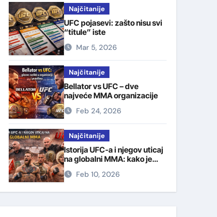
Najčitanije
UFC pojasevi: zašto nisu svi
“titule” iste
Mar 5, 2026
Najčitanije
Bellator vs UFC – dve
najveće MMA organizacije
Feb 24, 2026
Najčitanije
Istorija UFC-a i njegov uticaj
na globalni MMA: kako je
jedan turnir promenio
Feb 10, 2026
borilački svet