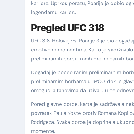
karijere. Uprkos porazu, Poarije je dobio o
legendarnu karijeru.
Pregled UFC 318
UFC 318: Holovej vs. Poarije 3 je bio događa
emotivnim momentima. Karta je sadržavala 
preliminarnih borbi i ranih preliminarnih bor
Događaj je počeo ranim preliminarnim bor
preliminarnim borbama u 19:00, dok je glavn
omogućila fanovima da uživaju u celodne
Pored glavne borbe, karta je sadržavala nek
povratak Paula Koste protiv Romana Kopilov
Rodrigeza. Svaka borba je doprinela ukupno
momente.