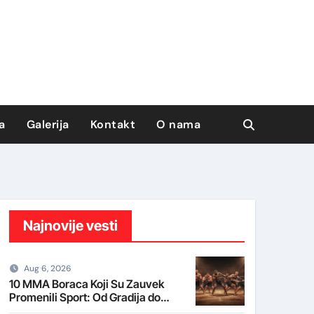
a
Galerija
Kontakt
O nama
Najnovije vesti
Aug 6, 2026
10 MMA Boraca Koji Su Zauvek
Promenili Sport: Od Gradija do
Khabiba