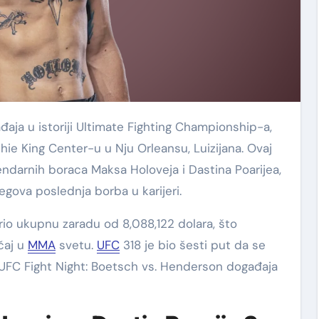
đaja u istoriji Ultimate Fighting Championship-a,
hie King Center-u u Nju Orleansu, Luizijana. Ovaj
endarnih boraca Maksa Holoveja i Dastina Poarijea,
jegova poslednja borba u karijeri.
ario ukupnu zaradu od 8,088,122 dolara, što
čaj u
MMA
svetu.
UFC
318 je bio šesti put da se
 UFC Fight Night: Boetsch vs. Henderson događaja