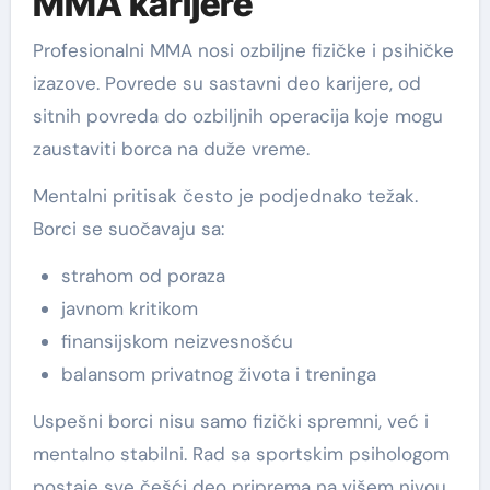
MMA karijere
Profesionalni MMA nosi ozbiljne fizičke i psihičke
izazove. Povrede su sastavni deo karijere, od
sitnih povreda do ozbiljnih operacija koje mogu
zaustaviti borca na duže vreme.
Mentalni pritisak često je podjednako težak.
Borci se suočavaju sa:
strahom od poraza
javnom kritikom
finansijskom neizvesnošću
balansom privatnog života i treninga
Uspešni borci nisu samo fizički spremni, već i
mentalno stabilni. Rad sa sportskim psihologom
postaje sve češći deo priprema na višem nivou.