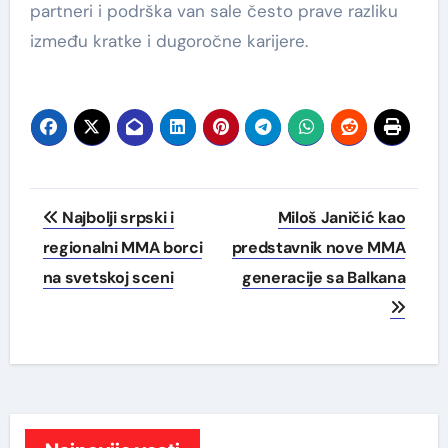
partneri i podrška van sale često prave razliku
između kratke i dugoročne karijere.
Post
Najbolji srpski i
Miloš Janičić kao
navigation
regionalni MMA borci
predstavnik nove MMA
na svetskoj sceni
generacije sa Balkana