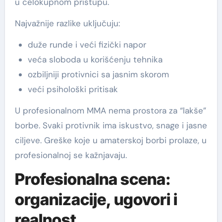
u celokupnom pristupu.
Najvažnije razlike uključuju:
duže runde i veći fizički napor
veća sloboda u korišćenju tehnika
ozbiljniji protivnici sa jasnim skorom
veći psihološki pritisak
U profesionalnom MMA nema prostora za “lakše”
borbe. Svaki protivnik ima iskustvo, snage i jasne
ciljeve. Greške koje u amaterskoj borbi prolaze, u
profesionalnoj se kažnjavaju.
Profesionalna scena:
organizacije, ugovori i
realnost