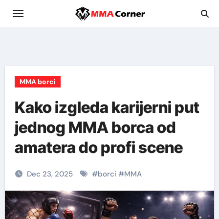
Skip
to
content
MMA borci
Kako izgleda karijerni put
jednog MMA borca od
amatera do profi scene
Dec 23, 2025
#
borci
#
MMA