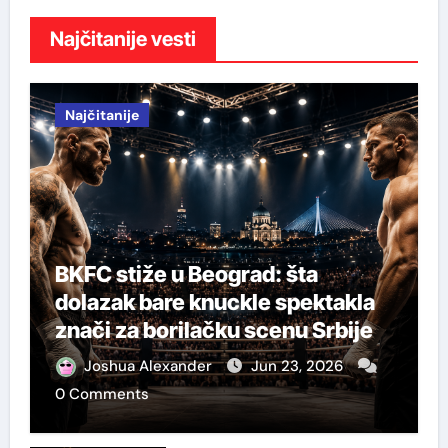
Najčitanije vesti
Najčitanije
BKFC stiže u Beograd: šta
dolazak bare knuckle spektakla
znači za borilačku scenu Srbije
Joshua Alexander
Jun 23, 2026
0 Comments