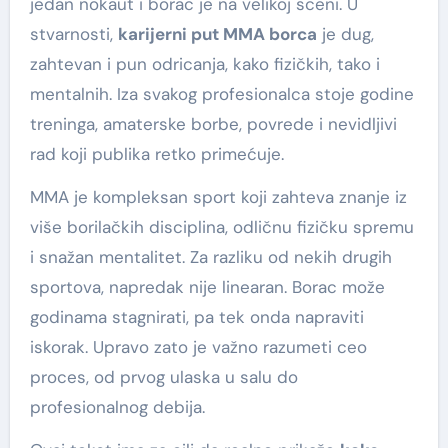
jedan nokaut i borac je na velikoj sceni. U
stvarnosti,
karijerni put MMA borca
je dug,
zahtevan i pun odricanja, kako fizičkih, tako i
mentalnih. Iza svakog profesionalca stoje godine
treninga, amaterske borbe, povrede i nevidljivi
rad koji publika retko primećuje.
MMA je kompleksan sport koji zahteva znanje iz
više borilačkih disciplina, odličnu fizičku spremu
i snažan mentalitet. Za razliku od nekih drugih
sportova, napredak nije linearan. Borac može
godinama stagnirati, pa tek onda napraviti
iskorak. Upravo zato je važno razumeti ceo
proces, od prvog ulaska u salu do
profesionalnog debija.