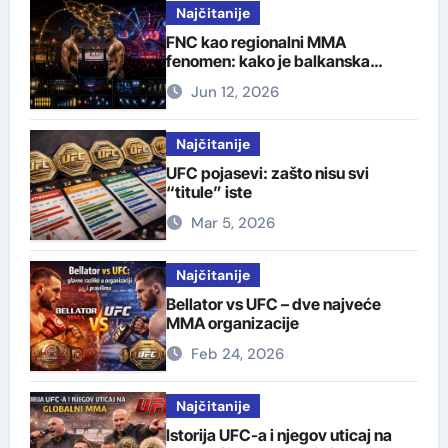
Najčitanije
FNC kao regionalni MMA
fenomen: kako je balkanska
organizacija izgradila svoju
Jun 12, 2026
publiku
Najčitanije
UFC pojasevi: zašto nisu svi
“titule” iste
Mar 5, 2026
Najčitanije
Bellator vs UFC – dve najveće
MMA organizacije
Feb 24, 2026
Najčitanije
Istorija UFC-a i njegov uticaj na