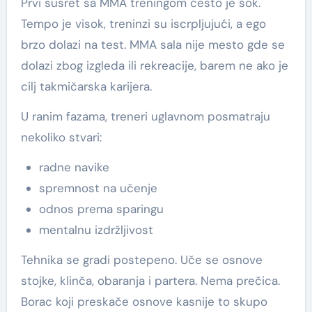
Prvi susret sa MMA treningom često je šok.
Tempo je visok, treninzi su iscrpljujući, a ego
brzo dolazi na test. MMA sala nije mesto gde se
dolazi zbog izgleda ili rekreacije, barem ne ako je
cilj takmičarska karijera.
U ranim fazama, treneri uglavnom posmatraju
nekoliko stvari:
radne navike
spremnost na učenje
odnos prema sparingu
mentalnu izdržljivost
Tehnika se gradi postepeno. Uče se osnove
stojke, klinča, obaranja i partera. Nema prečica.
Borac koji preskače osnove kasnije to skupo