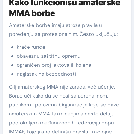
Kako funkcionišu amaterske
MMA borbe
Amaterske borbe imaju stroža pravila u
poređenju sa profesionalnim. Često uključuju:
kraće runde
obaveznu zaštitnu opremu
ograničen broj laktova ili kolena
naglasak na bezbednosti
Cilj amaterskog MMA nije zarada, već učenje.
Borac uči kako da se nosi sa adrenalinom,
publikom i porazima. Organizacije koje se bave
amaterskim MMA takmičenjima često deluju
pod okriljem međunarodnih federacija poput
IMMAF, koje jasno definišu pravila i razvojne