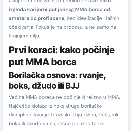
Ovaj tekst ima za cilj da realno prikaže
kako
izgleda karijerni put jednog MMA borca od
amatera do profi scene
, bez idealizacije i lažnih
očekivanja. Fokus je na procesu, a ne samo na
krajnjem cilju.
Prvi koraci: kako počinje
put MMA borca
Borilačka osnova: rvanje,
boks, džudo ili BJJ
Većina MMA boraca ne počinje direktno u MMA.
Najčešće dolaze iz neke druge borilačke
discipline. Rvanje, brazilski džiju džicu, boks, kik
boks ili džudo su najčešće polazne tačke.