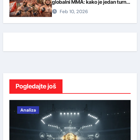
globalni MMA: kako je jedan turnir
promenio borilački svet
Feb 10, 2026
Pogledajte još
Analiza