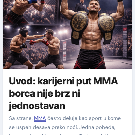
Uvod: karijerni put MMA
borca nije brz ni
jednostavan
Sa strane,
MMA
često deluje kao sport u kome
se uspeh dešava preko noći. Jedna pobeda,